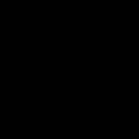
INICIO
INFO
UBICACIÓN