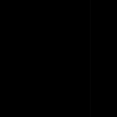
UBLIC