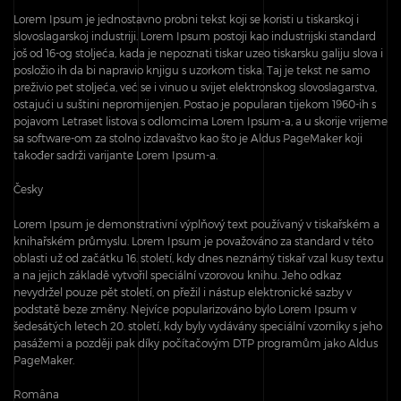
Lorem Ipsum je jednostavno probni tekst koji se koristi u tiskarskoj i
slovoslagarskoj industriji. Lorem Ipsum postoji kao industrijski standard
još od 16-og stoljeća, kada je nepoznati tiskar uzeo tiskarsku galiju slova i
posložio ih da bi napravio knjigu s uzorkom tiska. Taj je tekst ne samo
preživio pet stoljeća, već se i vinuo u svijet elektronskog slovoslagarstva,
ostajući u suštini nepromijenjen. Postao je popularan tijekom 1960-ih s
pojavom Letraset listova s odlomcima Lorem Ipsum-a, a u skorije vrijeme
sa software-om za stolno izdavaštvo kao što je Aldus PageMaker koji
također sadrži varijante Lorem Ipsum-a.
Česky
Lorem Ipsum je demonstrativní výplňový text používaný v tiskařském a
knihařském průmyslu. Lorem Ipsum je považováno za standard v této
oblasti už od začátku 16. století, kdy dnes neznámý tiskař vzal kusy textu
a na jejich základě vytvořil speciální vzorovou knihu. Jeho odkaz
nevydržel pouze pět století, on přežil i nástup elektronické sazby v
podstatě beze změny. Nejvíce popularizováno bylo Lorem Ipsum v
šedesátých letech 20. století, kdy byly vydávány speciální vzorníky s jeho
pasážemi a později pak díky počítačovým DTP programům jako Aldus
PageMaker.
Româna