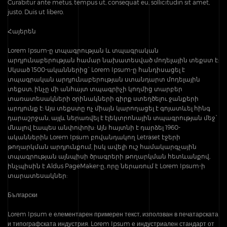
Curabitur ante metus, tempus ut, consequat eu, sollicitudin sit amet,
justo. Duis ut libero.
Հայերեն
Lorem Ipsum-ը տպագրության և տպագրական
արդյունաբերության համար նախատեսված մոդելային տեքստ է:
Սկսած 1500-ականներից` Lorem Ipsum-ը հանդիսացել է
տպագրական արդյունաբերության ստանդարտ մոդելային
տեքստ, ինչը մի անհայտ տպագրիչի կողմից տարբեր
տառատեսակների օրինակների գիրք ստեղծելու ջանքերի
արդյունք է: Այս տեքստը ոչ միայն կարողացել է գոյատևել հինգ
դարաշրջան, այլև ներառվել է էլեկտրոնային տպագրության մեջ`
մնալով էապես անփոփոխ: Այն հայտնի է դարձել 1960-
ականներին Lorem Ipsum բովանդակող Letraset էջերի
թողարկման արդյունքում, իսկ ավելի ուշ համակարգչային
տպագրության այնպիսի ծրագրերի թողարկման հետևանքով,
ինչպիսին է Aldus PageMaker-ը, որը ներառում է Lorem Ipsum-ի
տարատեսակներ:
Български
Lorem Ipsum е елементарен примерен текст, използван в печатарската
и типографската индустрия. Lorem Ipsum е индустриален стандарт от