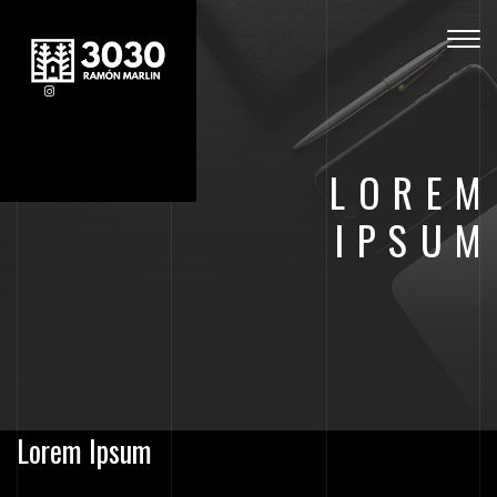
Togg
navig
LOREM
IPSUM
Lorem Ipsum