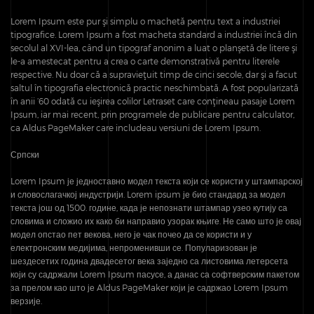
Lorem Ipsum este pur şi simplu o machetă pentru text a industriei
tipografice. Lorem Ipsum a fost macheta standard a industriei încă din
secolul al XVI-lea, când un tipograf anonim a luat o planşetă de litere şi
le-a amestecat pentru a crea o carte demonstrativă pentru literele
respective. Nu doar că a supravieţuit timp de cinci secole, dar şi a facut
saltul în tipografia electronică practic neschimbată. A fost popularizată
în anii ’60 odată cu ieşirea colilor Letraset care conţineau pasaje Lorem
Ipsum, iar mai recent, prin programele de publicare pentru calculator,
ca Aldus PageMaker care includeau versiuni de Lorem Ipsum.
Српски
Lorem Ipsum је једноставно модел текста који се користи у штампарској
и словослагачкој индустрији. Lorem ipsum је био стандард за модел
текста још од 1500. године, када је непознати штампар узео кутију са
словима и сложио их како би направио узорак књиге. Не само што је овај
модел опстао пет векова, него је чак почео да се користи и у
електронским медијима, непроменивши се. Популаризован је
шездесетих година двадесетог века заједно са листовима летерсета
који су садржали Lorem Ipsum пасусе, а данас са софтверским пакетом
за прелом као што је Aldus PageMaker који је садржао Lorem Ipsum
верзије.