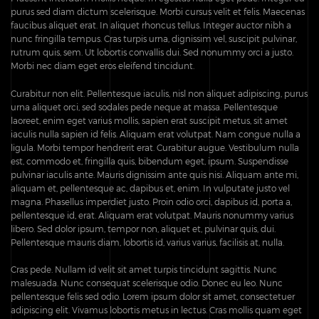
purus sed diam dictum scelerisque. Morbi cursus velit et felis. Maecenas
faucibus aliquet erat. In aliquet rhoncus tellus. Integer auctor nibh a
nunc fringilla tempus. Cras turpis urna, dignissim vel, suscipit pulvinar,
rutrum quis, sem. Ut lobortis convallis dui. Sed nonummy orci a justo.
Morbi nec diam eget eros eleifend tincidunt.
Curabitur non elit. Pellentesque iaculis, nisl non aliquet adipiscing, purus
urna aliquet orci, sed sodales pede neque at massa. Pellentesque
laoreet, enim eget varius mollis, sapien erat suscipit metus, sit amet
iaculis nulla sapien id felis. Aliquam erat volutpat. Nam congue nulla a
ligula. Morbi tempor hendrerit erat. Curabitur augue. Vestibulum nulla
est, commodo et, fringilla quis, bibendum eget, ipsum. Suspendisse
pulvinar iaculis ante. Mauris dignissim ante quis nisi. Aliquam ante mi,
aliquam et, pellentesque ac, dapibus et, enim. In vulputate justo vel
magna. Phasellus imperdiet justo. Proin odio orci, dapibus id, porta a,
pellentesque id, erat. Aliquam erat volutpat. Mauris nonummy varius
libero. Sed dolor ipsum, tempor non, aliquet et, pulvinar quis, dui.
Pellentesque mauris diam, lobortis id, varius varius, facilisis at, nulla.
Cras pede. Nullam id velit sit amet turpis tincidunt sagittis. Nunc
malesuada. Nunc consequat scelerisque odio. Donec eu leo. Nunc
pellentesque felis sed odio. Lorem ipsum dolor sit amet, consectetuer
adipiscing elit. Vivamus lobortis metus in lectus. Cras mollis quam eget