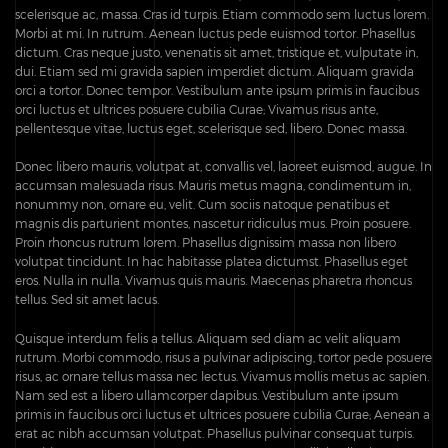
scelerisque ac, massa. Cras id turpis. Etiam commodo sem luctus lorem.
Morbi at mi. In rutrum. Aenean luctus pede euismod tortor. Phasellus
dictum. Cras neque justo, venenatis sit amet, tristique et, vulputate in,
dui. Etiam sed mi gravida sapien imperdiet dictum. Aliquam gravida
orci a tortor. Donec tempor. Vestibulum ante ipsum primis in faucibus
orci luctus et ultrices posuere cubilia Curae; Vivamus risus ante,
pellentesque vitae, luctus eget, scelerisque sed, libero. Donec massa.
Donec libero mauris, volutpat at, convallis vel, laoreet euismod, augue. In
accumsan malesuada risus. Mauris metus magna, condimentum in,
nonummy non, ornare eu, velit. Cum sociis natoque penatibus et
magnis dis parturient montes, nascetur ridiculus mus. Proin posuere.
Proin rhoncus rutrum lorem. Phasellus dignissim massa non libero
volutpat tincidunt. In hac habitasse platea dictumst. Phasellus eget
eros. Nulla in nulla. Vivamus quis mauris. Maecenas pharetra rhoncus
tellus. Sed sit amet lacus.
Quisque interdum felis a tellus. Aliquam sed diam ac velit aliquam
rutrum. Morbi commodo, risus a pulvinar adipiscing, tortor pede posuere
risus, ac ornare tellus massa nec lectus. Vivamus mollis metus ac sapien.
Nam sed est a libero ullamcorper dapibus. Vestibulum ante ipsum
primis in faucibus orci luctus et ultrices posuere cubilia Curae; Aenean a
erat ac nibh accumsan volutpat. Phasellus pulvinar consequat turpis.