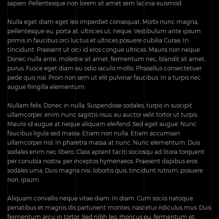
sapien. Pellentesque non lorem sit amet sem lacinia euismod.
Nulla eget diam eget leo imperdiet consequat. Morbi nunc magna,
pellentesque eu, porta at, ultricies ut, neque. Vestibulum ante ipsum
primis in faucibus orci luctus et ultrices posuere cubilia Curae; In
tincidunt. Praesent ut orci id eros congue ultrices. Mauris non neque.
Donec nulla ante, molestie sit amet, fermentum nec, blandit sit amet,
purus. Fusce eget diam eu odio iaculis mollis. Phasellus consectetuer
pede quis nisi. Proin non sem ut elit pulvinar faucibus. In a turpis nec
augue fringilla elementum.
Nullam felis. Donec in nulla. Suspendisse sodales, turpis in suscipit
ullamcorper, enim nunc sagittis risus, eu auctor velit tortor ut turpis.
Mauris id augue at neque aliquam eleifend. Sed eget augue. Nunc
faucibus ligula sed massa. Etiam non nulla. Etiam accumsan
ullamcorper nisl. In pharetra massa at nunc. Nunc elementum. Duis
sodales enim nec libero. Class aptent taciti sociosqu ad litora torquent
per conubia nostra, per inceptos hymenaeos. Praesent dapibus eros
sodales urna. Duis magna nisi, lobortis quis, tincidunt rutrum, posuere
non, ipsum.
Aliquam convallis neque vitae diam. In diam. Cum sociis natoque
penatibus et magnis dis parturient montes, nascetur ridiculus mus. Duis
fermentum arcu in tortor. Sed nibh leo, rhoncus eu, fermentum et,