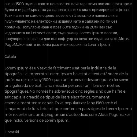
около 1500 година, когато неизвестен печатар взема няколко печатарски
букви и ги разбърква, за да напечата с тях книга с примерни шрифтове.
Този начин не само е оцелял повече от 5 века, но е навлязъл и в
публикуването на електронни издания като е запазен почти без
промяна. Популяризиран е през 60те години на 20ти век със
издаването на Letraset листи, съдържащи Lorem Ipsum пасажи,
популярен е и в наши дни във софтуер за печатни издания като Aldus
PageMaker, който включва различни версии на Lorem Ipsum.
Català
Lorem Ipsum és un text de farciment usat per la indústria de la
tipografia i la impremta. Lorem Ipsum ha estat el text estàndard de la
indústria des de l’any 1500, quan un impressor desconegut va fer servir
una galerada de text i la va mesclar per crear un llibre de mostres
tipogràfiques. No només ha sobreviscut cinc segles, sinó que ha fet el
salt cap a la creació de tipus de lletra electrònics, romanent
essencialment sense canvis. Es va popularitzar l’any 1960 amb el
llançament de fulls Letraset que contenien passatges de Lorem Ipsum, i
més recentment amb programari d’autoedició com Aldus Pagemaker
que inclou versions de Lorem Ipsum.
Hrvatski