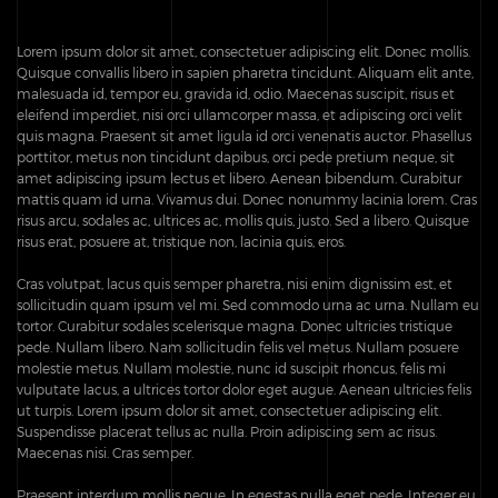
Lorem ipsum dolor sit amet, consectetuer adipiscing elit. Donec mollis.
Quisque convallis libero in sapien pharetra tincidunt. Aliquam elit ante,
malesuada id, tempor eu, gravida id, odio. Maecenas suscipit, risus et
eleifend imperdiet, nisi orci ullamcorper massa, et adipiscing orci velit
quis magna. Praesent sit amet ligula id orci venenatis auctor. Phasellus
porttitor, metus non tincidunt dapibus, orci pede pretium neque, sit
amet adipiscing ipsum lectus et libero. Aenean bibendum. Curabitur
mattis quam id urna. Vivamus dui. Donec nonummy lacinia lorem. Cras
risus arcu, sodales ac, ultrices ac, mollis quis, justo. Sed a libero. Quisque
risus erat, posuere at, tristique non, lacinia quis, eros.
Cras volutpat, lacus quis semper pharetra, nisi enim dignissim est, et
sollicitudin quam ipsum vel mi. Sed commodo urna ac urna. Nullam eu
tortor. Curabitur sodales scelerisque magna. Donec ultricies tristique
pede. Nullam libero. Nam sollicitudin felis vel metus. Nullam posuere
molestie metus. Nullam molestie, nunc id suscipit rhoncus, felis mi
vulputate lacus, a ultrices tortor dolor eget augue. Aenean ultricies felis
ut turpis. Lorem ipsum dolor sit amet, consectetuer adipiscing elit.
Suspendisse placerat tellus ac nulla. Proin adipiscing sem ac risus.
Maecenas nisi. Cras semper.
Praesent interdum mollis neque. In egestas nulla eget pede. Integer eu